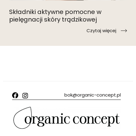
Składniki aktywne pomocne w
F
pielęgnacji skóry trądzikowej
1
Czytaj więcej
bok@organic-concept.pl