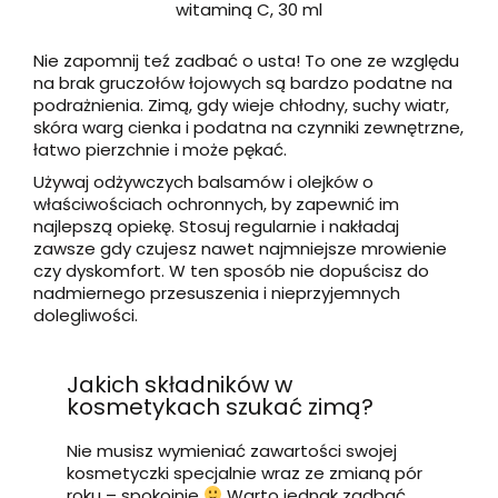
witaminą C, 30 ml
Nie zapomnij teź zadbać o usta! To one ze względu
na brak gruczołów łojowych są bardzo podatne na
podrażnienia. Zimą, gdy wieje chłodny, suchy wiatr,
skóra warg cienka i podatna na czynniki zewnętrzne,
łatwo pierzchnie i może pękać.
Używaj odżywczych balsamów i olejków o
właściwościach ochronnych, by zapewnić im
najlepszą opiekę. Stosuj regularnie i nakładaj
zawsze gdy czujesz nawet najmniejsze mrowienie
czy dyskomfort. W ten sposób nie dopuścisz do
nadmiernego przesuszenia i nieprzyjemnych
dolegliwości.
Jakich składników w
kosmetykach szukać zimą?
Nie musisz wymieniać zawartości swojej
kosmetyczki specjalnie wraz ze zmianą pór
roku – spokojnie
Warto jednak zadbać,