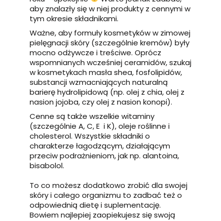
aby znalazły się w niej produkty z cennymi w
tym okresie składnikami.
Ważne, aby formuły kosmetyków w zimowej
pielęgnacji skóry (szczególnie kremów) były
mocno odżywcze i treściwe. Oprócz
wspomnianych wcześniej ceramidów, szukaj
w kosmetykach masła shea, fosfolipidów,
substancji wzmacniających naturalną
barierę hydrolipidową (np. olej z chia, olej z
nasion jojoba, czy olej z nasion konopi).
Cenne są także wszelkie witaminy
(szczególnie A, C, E i K), oleje roślinne i
cholesterol. Wszystkie składniki o
charakterze łagodzącym, działającym
przeciw podrażnieniom, jak np. alantoina,
bisabolol.
To co możesz dodatkowo zrobić dla swojej
skóry i całego organizmu to zadbać też o
odpowiednią dietę i suplementację.
Bowiem najlepiej zaopiekujesz się swoją